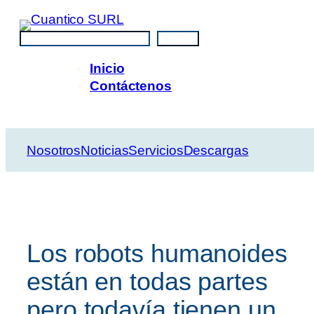
Saltar
al
Buscar
Buscar
contenido
Inicio
Contáctenos
Nosotros
Noticias
Servicios
Descargas
Los robots humanoides
están en todas partes
pero todavía tienen un