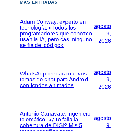
MÁS ENTRADAS
Adam Conway, experto en
agosto
tecnología: «Todos los
programadores que conozco
9,
usan la IA, pero casi ninguno
2026
se fía del código»
agosto
WhatsApp prepara nuevos
temas de chat para Android
9,
con fondos animados
2026
Antonio Cañavate, ingeniero
agosto
telemático: «¿Te falla la
cobertura de DIGI? Mis 5
9,