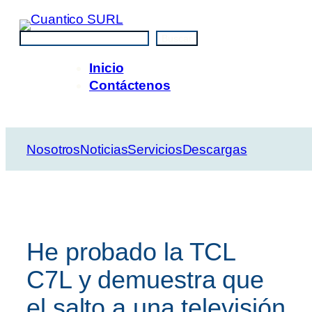
Saltar
al
Buscar
Buscar
contenido
Inicio
Contáctenos
Nosotros
Noticias
Servicios
Descargas
He probado la TCL
C7L y demuestra que
el salto a una televisión