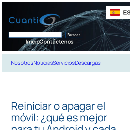
Saltar
al
E
contenido
Buscar
Buscar
Inicio
Contáctenos
Nosotros
Noticias
Servicios
Descargas
Reiniciar o apagar el
móvil: ¿qué es mejor
para tu Android y cada