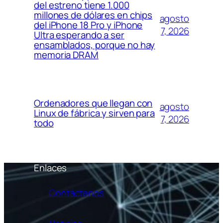
del estreno tiene 1.000
millones de dólares en chips
agosto
del iPhone 18 Pro y iPhone
7, 2026
Ultra esperando a ser
ensamblados, porque no hay
memoria DRAM
Ordenadores que llegan con
agosto
Linux de fábrica y sirven para
7, 2026
todo
Enlaces
Contáctenos