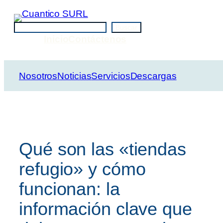
Saltar
al
Buscar
Buscar
contenido
Inicio
Contáctenos
Nosotros
Noticias
Servicios
Descargas
Qué son las «tiendas
refugio» y cómo
funcionan: la
información clave que