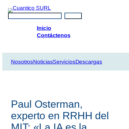
Saltar
al
Buscar
Buscar
contenido
Inicio
Contáctenos
Nosotros
Noticias
Servicios
Descargas
Paul Osterman,
experto en RRHH del
MIT: «La IA es la