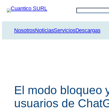
Saltar
Buscar
al
contenido
Nosotros
Noticias
Servicios
Descargas
El modo bloqueo y
usuarios de ChatG