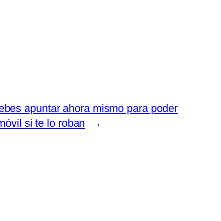
ebes apuntar ahora mismo para poder
móvil si te lo roban
→