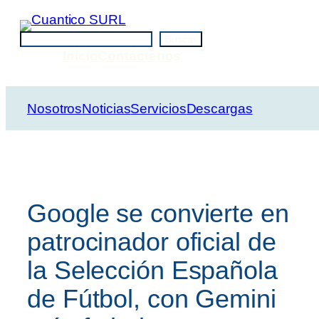
Saltar
al
Buscar
Buscar
contenido
Inicio
Contáctenos
Nosotros
Noticias
Servicios
Descargas
Google se convierte en
patrocinador oficial de
la Selección Española
de Fútbol, con Gemini