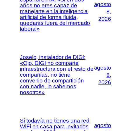
agosto
años no eres capaz de
manejarte en la inteligencia
8,
artificial de forma fluida,
2026
quedarás fuera del mercado
laboral»
Joselo, instalador de DIGI:
«Ojo, DIGI no comparte
agosto
infraestructura con el resto de
compañías, no tiene
8,
convenio de compartición
2026
con nadie, lo sabemos
nosotros»
Si todavía no tienes una red
agosto
WiFi en casa para invitados