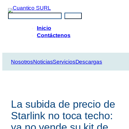
Saltar
al
Buscar
Buscar
contenido
Inicio
Contáctenos
Nosotros
Noticias
Servicios
Descargas
La subida de precio de
Starlink no toca techo:
ya no vende su kit de