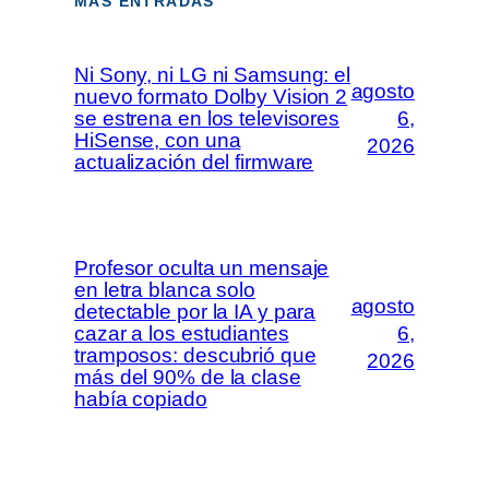
MÁS ENTRADAS
Ni Sony, ni LG ni Samsung: el
agosto
nuevo formato Dolby Vision 2
se estrena en los televisores
6,
HiSense, con una
2026
actualización del firmware
Profesor oculta un mensaje
en letra blanca solo
agosto
detectable por la IA y para
cazar a los estudiantes
6,
tramposos: descubrió que
2026
más del 90% de la clase
había copiado