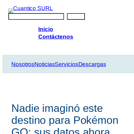
Saltar
al
Buscar
Buscar
contenido
Inicio
Contáctenos
Nosotros
Noticias
Servicios
Descargas
Nadie imaginó este
destino para Pokémon
GO: sus datos ahora