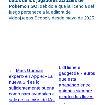
datos de los jugadores actuales de
Pokémon GO,
debido a que la licencia del
juego pertenece a la editora de
videojuegos Scopely desde mayo de 2025.
Lidl tiene el
←
Mark Gurman,
gadget de 7 euros
experto en Apple: «La
que está
nueva Siri es lo
arrasando entre
suficientemente buena
quienes siempre
como para ayudarles a
pierden las llaves
salir de su crisis de IA»
→