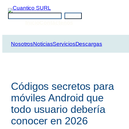
Saltar
al
Buscar
Buscar
contenido
Inicio
Contáctenos
Nosotros
Noticias
Servicios
Descargas
Códigos secretos para
móviles Android que
todo usuario debería
conocer en 2026