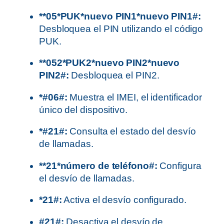
**05*PUK*nuevo PIN1*nuevo PIN1#:
Desbloquea el PIN utilizando el código
PUK.
**052*PUK2*nuevo PIN2*nuevo
PIN2#:
Desbloquea el PIN2.
*#06#:
Muestra el IMEI, el identificador
único del dispositivo.
*#21#:
Consulta el estado del desvío
de llamadas.
**21*número de teléfono#:
Configura
el desvío de llamadas.
*21#:
Activa el desvío configurado.
#21#:
Desactiva el desvío de