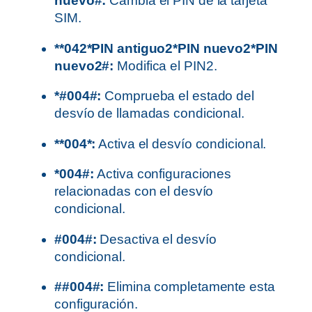
nuevo#:
Cambia el PIN de la tarjeta
SIM.
**042*PIN antiguo2*PIN nuevo2*PIN
nuevo2#:
Modifica el PIN2.
*#004#:
Comprueba el estado del
desvío de llamadas condicional.
**004*:
Activa el desvío condicional.
*004#:
Activa configuraciones
relacionadas con el desvío
condicional.
#004#:
Desactiva el desvío
condicional.
##004#:
Elimina completamente esta
configuración.