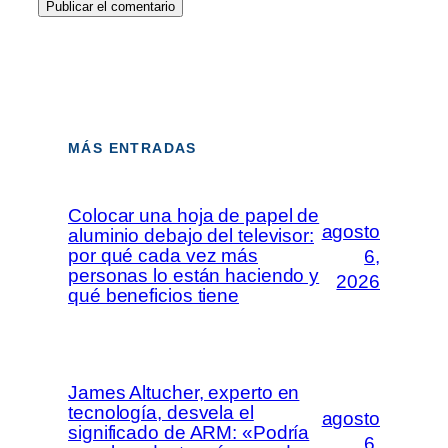
MÁS ENTRADAS
Colocar una hoja de papel de
agosto
aluminio debajo del televisor:
por qué cada vez más
6,
personas lo están haciendo y
2026
qué beneficios tiene
James Altucher, experto en
tecnología, desvela el
agosto
significado de ARM: «Podría
6,