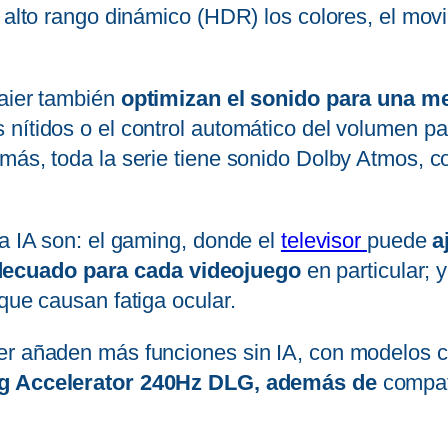
l alto rango dinámico (HDR) los colores, el mov
Haier también
optimizan el sonido para una me
nítidos o el control automático del volumen pa
emás, toda la serie tiene sonido Dolby Atmos, 
la IA son: el gaming, donde el
televisor
puede
a
ecuado para cada videojuego
en particular; 
que causan fatiga ocular.
er añaden más funciones sin IA, con modelos co
 Accelerator 240Hz DLG, además de
compat