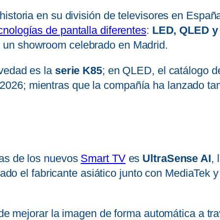
istoria en su división de televisores en Españ
cnologías de pantalla diferentes
:
LED, QLED y M
n un showroom celebrado en Madrid.
ovedad es la
serie K85
; en QLED, el catálogo 
026; mientras que la compañía ha lanzado ta
das de los nuevos
Smart TV
es
UltraSense AI
,
ado el fabricante asiático junto con MediaTek 
d de mejorar la imagen de forma automática a tr