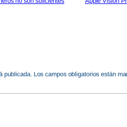
meros no son suficientes
Apple Vision Pr
á publicada.
Los campos obligatorios están m