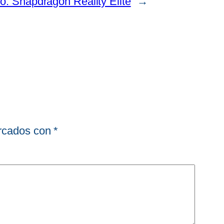
o: Snapdragon Reality Elite
→
arcados con
*