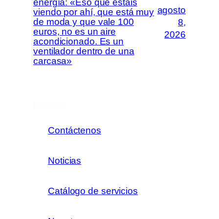
energía: «Eso que estáis
agosto
viendo por ahí, que está muy
de moda y que vale 100
8,
euros, no es un aire
2026
acondicionado. Es un
ventilador dentro de una
carcasa»
Enlaces
Contáctenos
Noticias
Catálogo de servicios