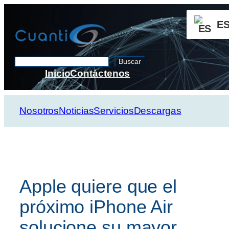
Saltar
al
E
contenido
Buscar
Buscar
Inicio
Contáctenos
Nosotros
Noticias
Servicios
Descargas
Apple quiere que el
próximo iPhone Air
solucione su mayor