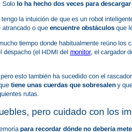
a. Solo
lo ha hecho dos veces para descargar 
tengo la intuición de que es un robot intelige
e atrancado o que
encuentre obstáculos
que l
ucho tiempo donde habitualmente reúno los cab
del despacho (el HDMI del
monitor,
el cargador de
, pero esto también ha sucedido con el rascado
 que
tiene unas cuerdas que sobresalen
y que
guientes rutas.
ebles, pero cuidado con los im
memoria
para recordar dónde no debería mete