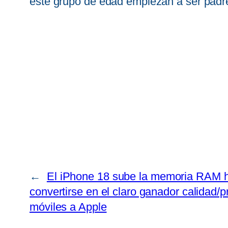
este grupo de edad empiezan a ser padre
←
El iPhone 18 sube la memoria RAM h
convertirse en el claro ganador calidad/
móviles a Apple