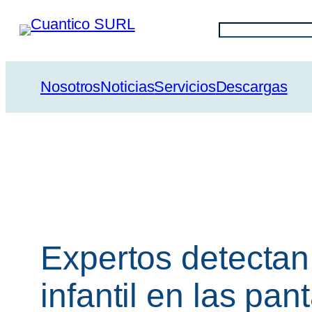
Saltar
Buscar
al
contenido
Nosotros
Noticias
Servicios
Descargas
Expertos detectan
infantil en las pan