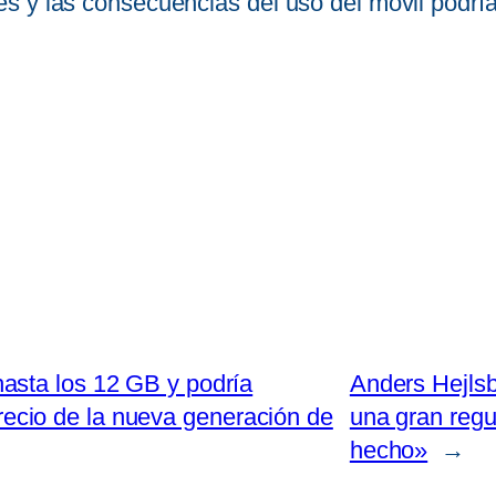
s y las consecuencias del uso del móvil podrí
asta los 12 GB y podría
Anders Hejlsb
precio de la nueva generación de
una gran regu
hecho»
→