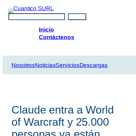
Saltar
al
Buscar
Buscar
contenido
Inicio
Contáctenos
Nosotros
Noticias
Servicios
Descargas
Claude entra a World
of Warcraft y 25.000
personas ya están