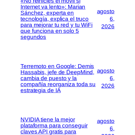
«No reinicies el móvil si
Internet va lento»: Marian
agosto
Sánchez, experta en
tecnología, explica el truco
6,
para mejorar tu red y tu WiFi
2026
que funciona en solo 5
segundos
Terremoto en Google: Demis
agosto
Hassabis, jefe de DeepMind,
cambia de puesto y la
6,
compañía reorganiza toda su
2026
estrategia de IA
NVIDIA tiene la mejor
agosto
plataforma para conseguir
6,
claves API gratis para