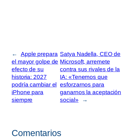
←
Apple prepara
Satya Nadella, CEO de
el mayor golpe de
Microsoft, arremete
efecto de su
contra sus rivales de la
historia: 2027
IA: «Tenemos que
podría cambiar el
esforzarnos para
iPhone para
ganarnos la aceptación
siempre
social»
→
Comentarios