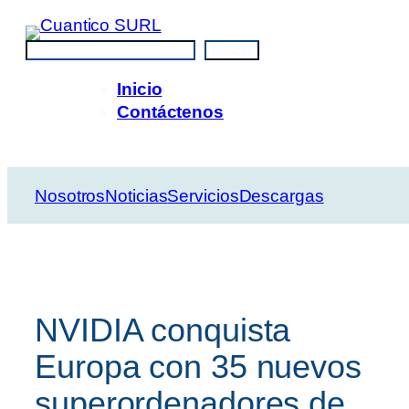
Saltar
al
Buscar
Buscar
contenido
Inicio
Contáctenos
Nosotros
Noticias
Servicios
Descargas
NVIDIA conquista
Europa con 35 nuevos
superordenadores de