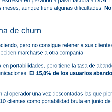
 y eso está empezando a pasar factura a DIGI.
os meses, aunque tiene algunas dificultades.
No
ema de churn
ciendo, pero no consigue retener a sus cliente
deciden marcharse a otra compañía.
a en portabilidades, pero tiene la tasa de aban
unicaciones.
El 15,8% de los usuarios aband
an al operador una vez descontadas las que pie
110 clientes como portabilidad bruta en junio d