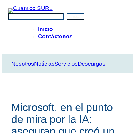
Saltar
al
Buscar
Buscar
contenido
Inicio
Contáctenos
Nosotros
Noticias
Servicios
Descargas
Microsoft, en el punto
de mira por la IA:
aseguran que creó un