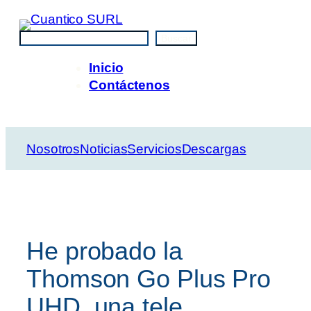
Saltar
al
Buscar
Buscar
contenido
Inicio
Contáctenos
Nosotros
Noticias
Servicios
Descargas
He probado la
Thomson Go Plus Pro
UHD, una tele