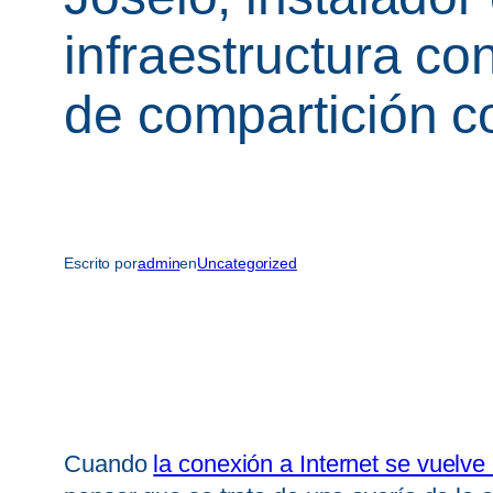
infraestructura c
de compartición c
Escrito por
admin
en
Uncategorized
Cuando
la conexión a Internet se vuelve