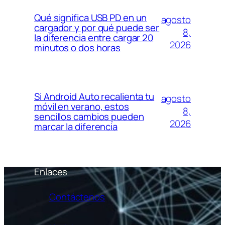
Qué significa USB PD en un
agosto
cargador y por qué puede ser
8,
la diferencia entre cargar 20
2026
minutos o dos horas
Si Android Auto recalienta tu
agosto
móvil en verano, estos
8,
sencillos cambios pueden
2026
marcar la diferencia
Enlaces
Contáctenos