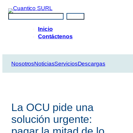
Saltar
al
Buscar
Buscar
contenido
Inicio
Contáctenos
Nosotros
Noticias
Servicios
Descargas
La OCU pide una
solución urgente:
pagar la mitad de lo