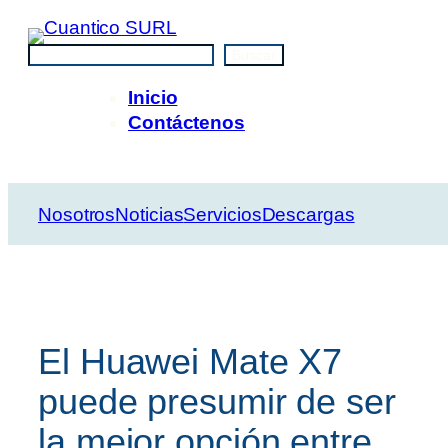
Saltar
al
Buscar
Buscar
contenido
Inicio
Contáctenos
Nosotros
Noticias
Servicios
Descargas
El Huawei Mate X7
puede presumir de ser
la mejor opción entre