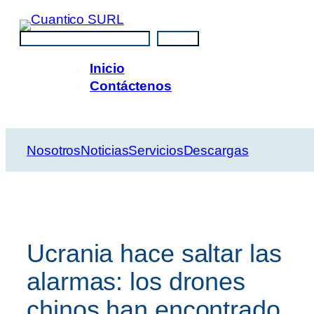
Saltar
al
Buscar
Buscar
contenido
Inicio
Contáctenos
Nosotros
Noticias
Servicios
Descargas
Ucrania hace saltar las
alarmas: los drones
chinos han encontrado