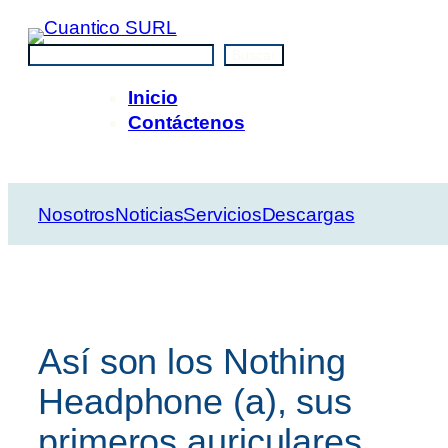
Saltar
al
Buscar
Buscar
contenido
Inicio
Contáctenos
Nosotros
Noticias
Servicios
Descargas
Así son los Nothing
Headphone (a), sus
primeros auriculares