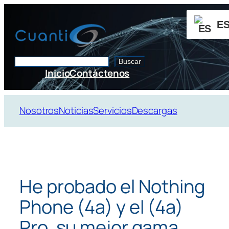
Saltar
al
E
contenido
Buscar
Buscar
Inicio
Contáctenos
Nosotros
Noticias
Servicios
Descargas
He probado el Nothing
Phone (4a) y el (4a)
Pro, su mejor gama