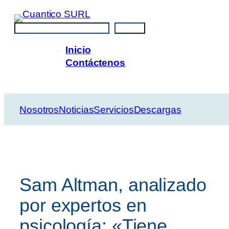
Saltar
al
Buscar
Buscar
contenido
Inicio
Contáctenos
Nosotros
Noticias
Servicios
Descargas
Sam Altman, analizado
por expertos en
psicología: «Tiene