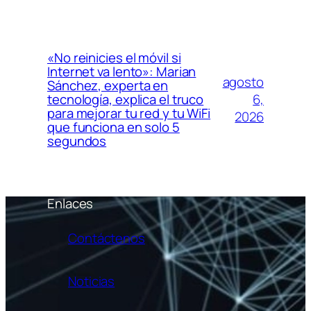
«No reinicies el móvil si
Internet va lento»: Marian
agosto
Sánchez, experta en
6,
tecnología, explica el truco
para mejorar tu red y tu WiFi
2026
que funciona en solo 5
segundos
Enlaces
Contáctenos
Noticias