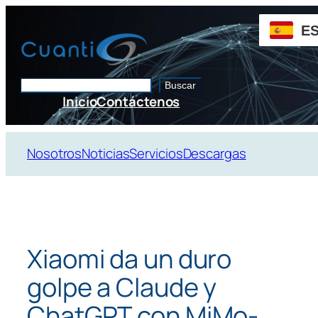
Saltar
al
E
contenido
Buscar
Buscar
Inicio
Contáctenos
Nosotros
Noticias
Servicios
Descargas
Xiaomi da un duro
golpe a Claude y
ChatGPT con MiMo-