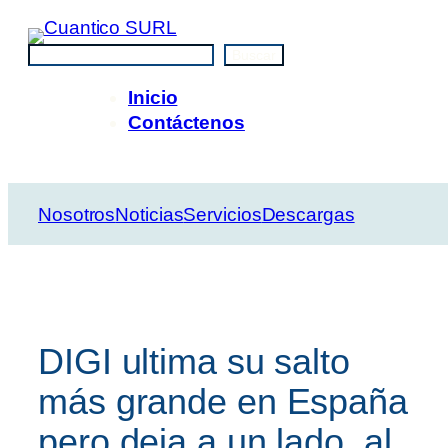
Saltar
al
Buscar
Buscar
contenido
Inicio
Contáctenos
Nosotros
Noticias
Servicios
Descargas
DIGI ultima su salto
más grande en España
pero deja a un lado, al