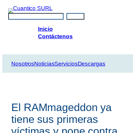
Saltar
al
Buscar
Buscar
contenido
Inicio
Contáctenos
Nosotros
Noticias
Servicios
Descargas
El RAMmageddon ya
tiene sus primeras
víctimas y pone contra