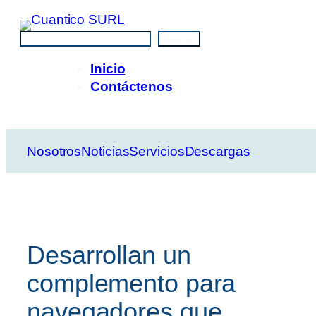
Saltar
al
Buscar
Buscar
contenido
Inicio
Contáctenos
Nosotros
Noticias
Servicios
Descargas
Desarrollan un
complemento para
navegadores que