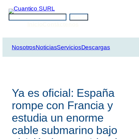
Saltar
al
Buscar
Buscar
contenido
Inicio
Contáctenos
Nosotros
Noticias
Servicios
Descargas
Ya es oficial: España
rompe con Francia y
estudia un enorme
cable submarino bajo