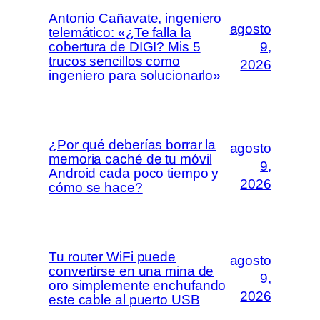
Antonio Cañavate, ingeniero
agosto
telemático: «¿Te falla la
cobertura de DIGI? Mis 5
9,
trucos sencillos como
2026
ingeniero para solucionarlo»
¿Por qué deberías borrar la
agosto
memoria caché de tu móvil
9,
Android cada poco tiempo y
2026
cómo se hace?
Tu router WiFi puede
agosto
convertirse en una mina de
9,
oro simplemente enchufando
2026
este cable al puerto USB