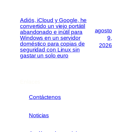
Adiós, iCloud y Google, he
convertido un viejo portátil
agosto
abandonado e inútil para
Windows en un servidor
9,
doméstico para copias de
2026
seguridad con Linux sin
gastar un solo euro
Enlaces
Contáctenos
Noticias