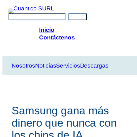
Saltar
al
Buscar
Buscar
contenido
Inicio
Contáctenos
Nosotros
Noticias
Servicios
Descargas
Samsung gana más
dinero que nunca con
los chips de IA