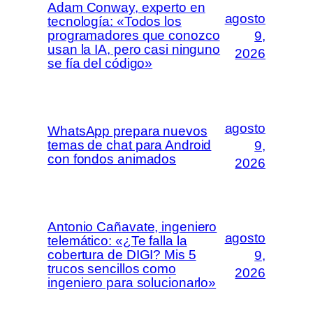
Adam Conway, experto en
agosto
tecnología: «Todos los
programadores que conozco
9,
usan la IA, pero casi ninguno
2026
se fía del código»
agosto
WhatsApp prepara nuevos
temas de chat para Android
9,
con fondos animados
2026
Antonio Cañavate, ingeniero
agosto
telemático: «¿Te falla la
cobertura de DIGI? Mis 5
9,
trucos sencillos como
2026
ingeniero para solucionarlo»