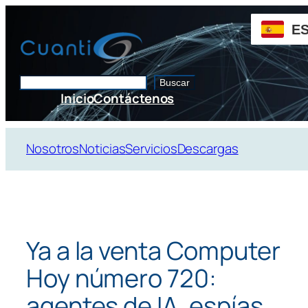
Saltar
al
E
contenido
Buscar
Buscar
Inicio
Contáctenos
Nosotros
Noticias
Servicios
Descargas
Ya a la venta Computer
Hoy número 720:
agentes de IA, espías