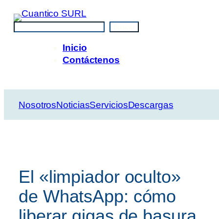
Saltar
al
Buscar
Buscar
contenido
Inicio
Contáctenos
Nosotros
Noticias
Servicios
Descargas
El «limpiador oculto»
de WhatsApp: cómo
liberar gigas de basura