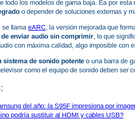
obre todo los modelos de gama baja. Ea por est
tegrado
o depender de soluciones externas y m
l se llama
eARC
, la versión mejorada que form
 de enviar audio sin comprimir
, lo que signi
o con máxima calidad, algo imposible con el
un sistema de sonido potente
o una barra de g
l televisor como el equipo de sonido deben ser
:
msung del año: la S95F impresiona por image
no podría sustituir al HDMI y cables USB?