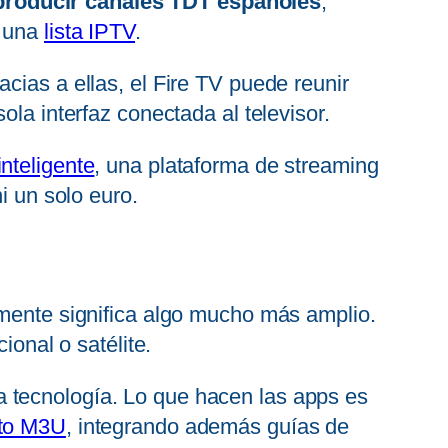
eproducir canales TDT españoles
,
e una
lista IPTV
.
cias a ellas, el Fire TV puede reunir
ola interfaz conectada al televisor.
inteligente
, una plataforma de streaming
i un solo euro.
amente significa algo mucho más amplio.
ional o satélite.
 tecnología. Lo que hacen las apps es
to M3U
, integrando además guías de