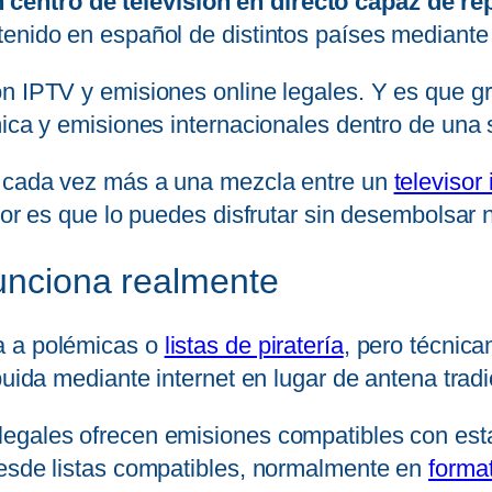
centro de televisión en directo capaz de r
tenido en español de distintos países mediant
n IPTV y emisiones online legales. Y es que gra
ica y emisiones internacionales dentro de una s
e cada vez más a una mezcla entre un
televisor 
jor es que lo puedes disfrutar sin desembolsar n
funciona realmente
a a polémicas o
listas de piratería
, pero técnic
uida mediante internet en lugar de antena tradic
egales ofrecen emisiones compatibles con esta
desde listas compatibles, normalmente en
forma