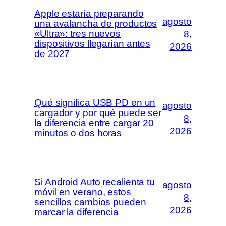
Apple estaría preparando
agosto
una avalancha de productos
«Ultra»: tres nuevos
8,
dispositivos llegarían antes
2026
de 2027
Qué significa USB PD en un
agosto
cargador y por qué puede ser
8,
la diferencia entre cargar 20
2026
minutos o dos horas
Si Android Auto recalienta tu
agosto
móvil en verano, estos
8,
sencillos cambios pueden
2026
marcar la diferencia