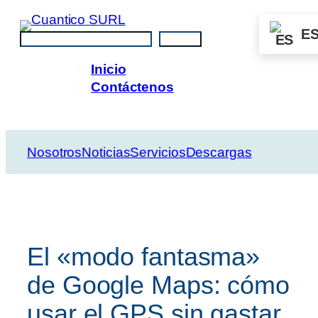
Saltar
al
E
Buscar
Buscar
contenido
Inicio
Contáctenos
Nosotros
Noticias
Servicios
Descargas
El «modo fantasma»
de Google Maps: cómo
usar el GPS sin gastar