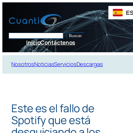
Saltar
al
E
contenido
Buscar
Buscar
Inicio
Contáctenos
Nosotros
Noticias
Servicios
Descargas
Este es el fallo de
Spotify que está
desquiciando a los