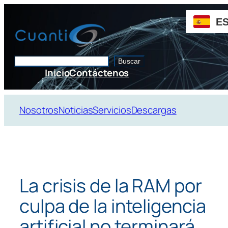
Saltar
al
E
contenido
Buscar
Buscar
Inicio
Contáctenos
Nosotros
Noticias
Servicios
Descargas
La crisis de la RAM por
culpa de la inteligencia
artificial no terminará