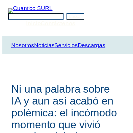
Saltar
al
Buscar
Buscar
contenido
Inicio
Contáctenos
Nosotros
Noticias
Servicios
Descargas
Ni una palabra sobre
IA y aun así acabó en
polémica: el incómodo
momento que vivió