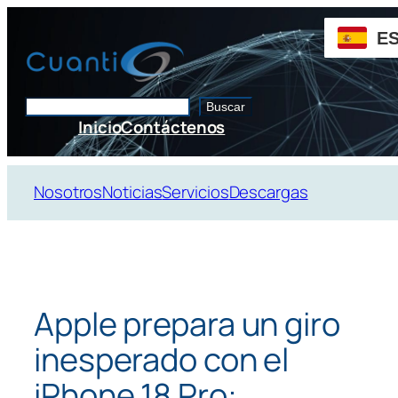
Saltar
al
E
contenido
Buscar
Buscar
Inicio
Contáctenos
Nosotros
Noticias
Servicios
Descargas
Apple prepara un giro
inesperado con el
iPhone 18 Pro: