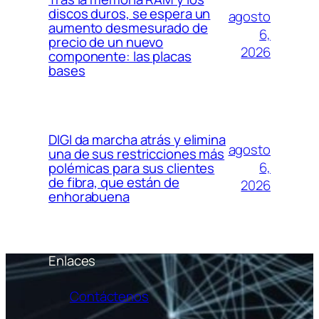
discos duros, se espera un
agosto
aumento desmesurado de
6,
precio de un nuevo
2026
componente: las placas
bases
DIGI da marcha atrás y elimina
agosto
una de sus restricciones más
6,
polémicas para sus clientes
de fibra, que están de
2026
enhorabuena
Enlaces
Contáctenos