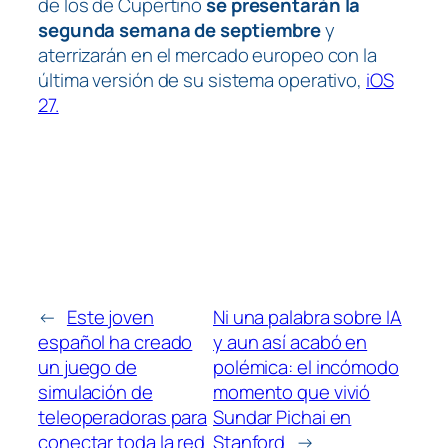
de los de Cupertino
se presentarán la
segunda semana de septiembre
y
aterrizarán en el mercado europeo con la
última versión de su sistema operativo,
iOS
27.
←
Este joven
Ni una palabra sobre IA
español ha creado
y aun así acabó en
un juego de
polémica: el incómodo
simulación de
momento que vivió
teleoperadoras para
Sundar Pichai en
conectar toda la red
Stanford
→