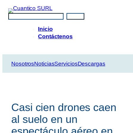
Saltar
al
Buscar
Buscar
contenido
Inicio
Contáctenos
Nosotros
Noticias
Servicios
Descargas
Casi cien drones caen
al suelo en un
espectáculo aéreo en