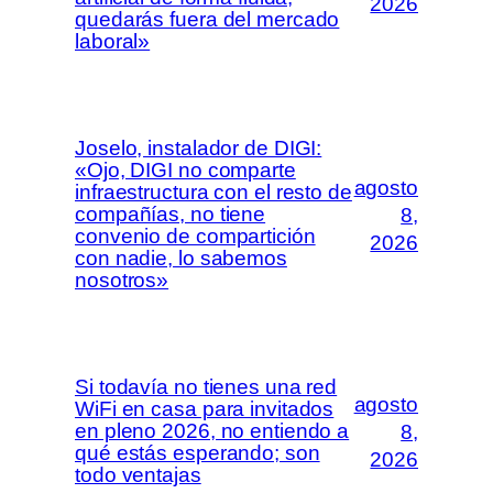
2026
quedarás fuera del mercado
laboral»
Joselo, instalador de DIGI:
«Ojo, DIGI no comparte
agosto
infraestructura con el resto de
compañías, no tiene
8,
convenio de compartición
2026
con nadie, lo sabemos
nosotros»
Si todavía no tienes una red
agosto
WiFi en casa para invitados
en pleno 2026, no entiendo a
8,
qué estás esperando; son
2026
todo ventajas