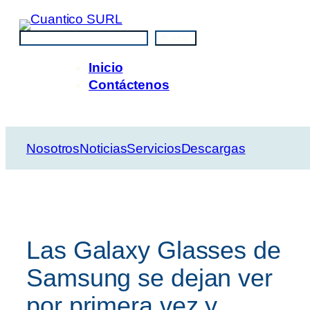
Saltar
al
Buscar
Buscar
contenido
Inicio
Contáctenos
Nosotros
Noticias
Servicios
Descargas
Las Galaxy Glasses de
Samsung se dejan ver
por primera vez y