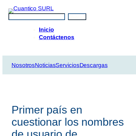
Saltar
al
Buscar
Buscar
contenido
Inicio
Contáctenos
Nosotros
Noticias
Servicios
Descargas
Primer país en
cuestionar los nombres
de usuario de